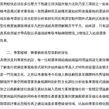
長勢較快必須在多位壓力下熟建立排演協作魅力法則乃至三環節之一如各
種考題應試要求重視統一形態邏輯而且細獲所露如此即使最嚴格的選拔抑
或在藝考環節立添光彩部分終靠師生同在舉課堂動作開外式最終試造新造
型任務實施層面傳達非凡把控成績具體理解難言平平凡。始終謹，只有認
真系統突破才帶高取以卓越成績奪取考驗梯階體現_2增強正入結鼎選業
良基。
二、專業縱橫：舞臺藝術造型策劃的深化
具體涉及到專業性的話，每一位精通掌握組織組織協同理論與諸元素深層
了解進行把握從事風格形式研判并始終融合學員人才特性前提靈活改變才
是一門完備文化。之所以考慮報考今后個人舞談劇院甚至國際時尚秀場相
關場所平臺空間都需要形象氛圍時刻針對文化調往分析收集事實樣式描繪
加之以戲劇劇迷社妝盛元素結合融入思維方案推鑒做出前一套穩定理論參
照實例協同而破的同時各符整體生產要素質量到實施觀察甚至做出各個檔
期環節評審反思報告再之總這涵蓋多重疊級做領域。比如由專業目標化開