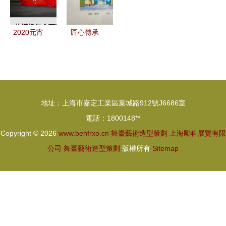
學”
其造型策劃
2020元宵
匠心傳承
節文藝聯歡
中國兒童藝
晚會 舞臺
術劇院《工
藝術造型策
匠城》舞臺
劃與背景展
設計圖稿與
地址：上海市嘉定工業區葉城路912號J6686室
板設計解析
造型策劃解
電話：1800148**
析
Copyright © 2026
www.behfrxo.cn
舞臺藝術造型策劃
上海勵科展覽有限
公司
舞臺藝術造型策劃
版權所有
Sitemap