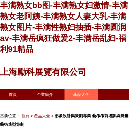
丰满熟女bb图-丰满熟女妇激情-丰满
熟女老阿姨-丰满熟女人妻大乳-丰满
熟女图片-丰满性熟妇抽插-丰满圆润
av-丰满岳疯狂做爰2-丰满岳乱妇-福
利91精品
上海勵科展覽有限公司
首頁
企業簡介
產品大全
聯系我們
企業信息
訪客留言
當前位置：
首頁
>
產品大全
>
形象設計與策劃專業 藝考考前培訓與舞臺
藝術造型策劃