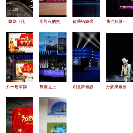
舞劇《孔
水與火的交
從藝術舞臺
我們歡聚一
子》跨洋亮
響 萬達漢
到文化傳承
堂,一起走
相 東方美
秀26億舞臺
大型晚會
上絢爛多姿
學遇上國際
藝術造型策
《長征之
的藝術舞臺
舞臺的藝術
劃深度解析
路》探索紅
朗誦主持專
輝映
色精神當代
場匯演
傳播新路徑
八一建軍節
舞臺之上，
創意舞臺設
丹麥舞臺藝
文藝匯演舞
匠心綻放
計·活動策
術的黃金時
臺背景設計
大連藝術學
劃干貨 打
期 1630-
靈感與素材
院師生為人
造視覺爆點
1660年的
應用全案解
民大會堂描
的藝術造型
戲劇表演與
析
繪“東方美
策略
舞臺設計及